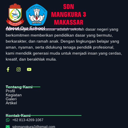
About Our School
SDN Mangkura 3 Makassar adalah sekolah dasar negeri yang
berkomitmen memberikan pendidikan dasar yang bermutu,
berkarakter, dan ramah anak. Dengan lingkungan belajar yang
aman, nyaman, serta didukung tenaga pendidik profesional,
kami mendidik generasi muda untuk menjadi insan yang cerdas,
kreatif, dan berakhlak mulia.
Tentang Kami
Profil
Kegiatan
Galeri
Artikel
Kontak Kami
+62 813-4269-1067
sdnmangkura3@gmail.com