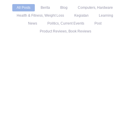
All Posts
Berita
Blog
Computers, Hardware
Health & Fitness, Weight Loss
Kegiatan
Learning
News
Politics, Current Events
Post
Product Reviews, Book Reviews
No Comments