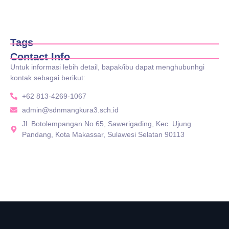
Manfaat Sarapan Sebelum Berangkat Sekolah
September 14, 2025
Tags
Contact Info
Untuk informasi lebih detail, bapak/ibu dapat menghubunhgi
kontak sebagai berikut:
+62 813-4269-1067
admin@sdnmangkura3.sch.id
Jl. Botolempangan No.65, Sawerigading, Kec. Ujung
Pandang, Kota Makassar, Sulawesi Selatan 90113