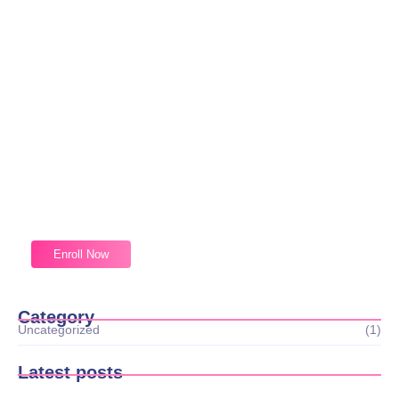
Magic Moments Early Learning
Received overcame oh sensible so at an. Formed do
change merely.
Enroll Now
Category
Uncategorized
(1)
Latest posts